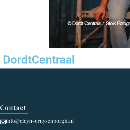
DordtCentraal
Contact
info@cleyn-cruysenborgh.nl